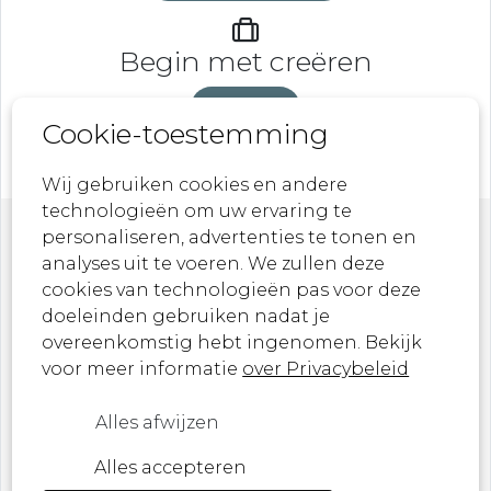
Begin met creëren
DeveLaB
Cookie-toestemming
Wij gebruiken cookies en andere
technologieën om uw ervaring te
personaliseren, advertenties te tonen en
Nieuwsbrief
analyses uit te voeren. We zullen deze
cookies van technologieën pas voor deze
doeleinden gebruiken nadat je
Laat je inspireren door onze nieuwste
overeenkomstig hebt ingenomen. Bekijk
ontwerpen, kunstwerken en aankomende
voor meer informatie
over Privacybeleid
evenementen!
Alles afwijzen
Ik ben een ...
Alles accepteren