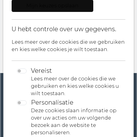
Mijn keuzes opslaan
E-mail
U hebt controle over uw gegevens.
ik ga akkoord met
Privacybeleid
Lees meer over de cookies die we gebruiken
en kies welke cookies je wilt toestaan.
Vereist
Lees meer over de cookies die we
gebruiken en kies welke cookies u
wilt toestaan.
Personalisatie
Account
Deze cookies slaan informatie op
over uw acties om uw volgende
Contact
bezoek aan de website te
personaliseren.
Neem contact met ons op