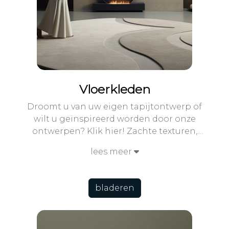
Vloerkleden
Droomt u van uw eigen tapijtontwerp of
wilt u geïnspireerd worden door onze
ontwerpen? Klik hier! Zachte texturen,
verrassende ontwerpen en unieke
lees meer
vormen vindt u in onze custom
tapijtcollectie.
bladeren