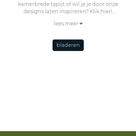
kamerbrede tapijt of wil je je door onze
designs laten inspireren? Klik hier!
Doorlopende patronen in een naadloos
lees meer
design, zachte texturen en verassende
designs vind je in onze custom Wall to
Wall collectie.
bladeren