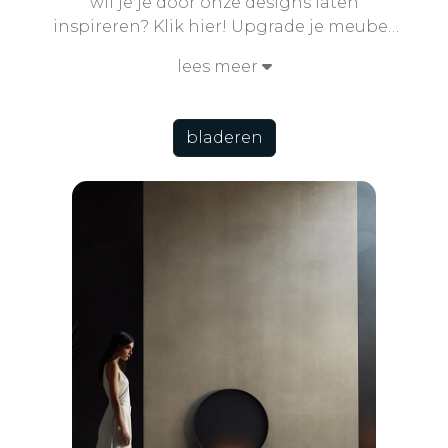
wil je je door onze designs laten
inspireren? Klik hier! Upgrade je meubel,
kies uit verschillende materialen, unieke
lees meer
dessins of create your own design..
bladeren