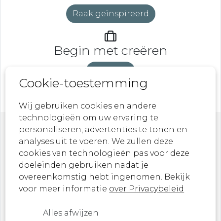
Raak geïnspireerd
Begin met creëren
DeveLaB
Cookie-toestemming
Wij gebruiken cookies en andere
technologieën om uw ervaring te
personaliseren, advertenties te tonen en
Nieuwsbrief
analyses uit te voeren. We zullen deze
cookies van technologieën pas voor deze
doeleinden gebruiken nadat je
Laat je inspireren door onze nieuwste
overeenkomstig hebt ingenomen. Bekijk
ontwerpen, kunstwerken en aankomende
voor meer informatie
over Privacybeleid
evenementen!
Alles afwijzen
Ik ben een ...