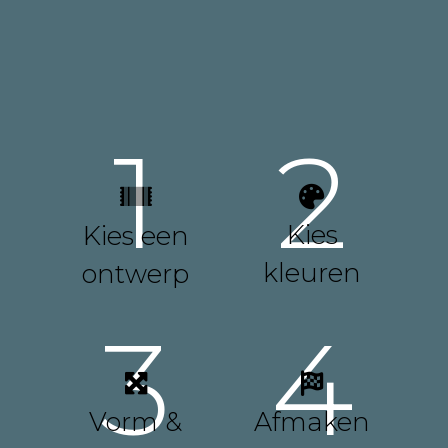
1
2
Kies
Kies een
kleuren
ontwerp
3
4
Vorm &
Afmaken