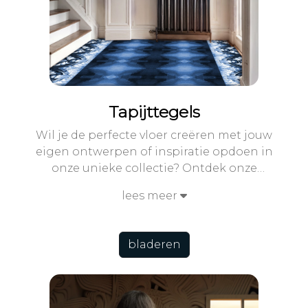
Tapijttegels
Wil je de perfecte vloer creëren met jouw
eigen ontwerpen of inspiratie opdoen in
onze unieke collectie? Ontdek onze
tapijttegel collectie, met zachte texturen,
lees meer
innovatieve patronen en eindeloze
mogelijkheden voor een echt op maat
gemaakte look. Klik hier om te verkennen
bladeren
en begin vandaag nog met ontwerpen!