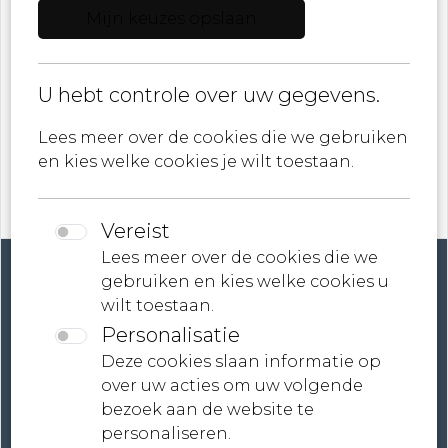
Mijn keuzes opslaan
E-mail
U hebt controle over uw gegevens.
ik ga akkoord met
Privacybeleid
Lees meer over de cookies die we gebruiken
en kies welke cookies je wilt toestaan.
Vereist
Lees meer over de cookies die we
gebruiken en kies welke cookies u
wilt toestaan.
Personalisatie
Account
Deze cookies slaan informatie op
over uw acties om uw volgende
Contact
bezoek aan de website te
personaliseren.
Neem contact met ons op