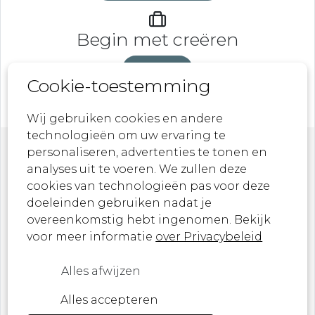
Begin met creëren
DeveLaB
Cookie-toestemming
Wij gebruiken cookies en andere
technologieën om uw ervaring te
personaliseren, advertenties te tonen en
Nieuwsbrief
analyses uit te voeren. We zullen deze
cookies van technologieën pas voor deze
doeleinden gebruiken nadat je
Laat je inspireren door onze nieuwste
overeenkomstig hebt ingenomen. Bekijk
ontwerpen, kunstwerken en aankomende
voor meer informatie
over Privacybeleid
evenementen!
Alles afwijzen
Ik ben een ...
Alles accepteren