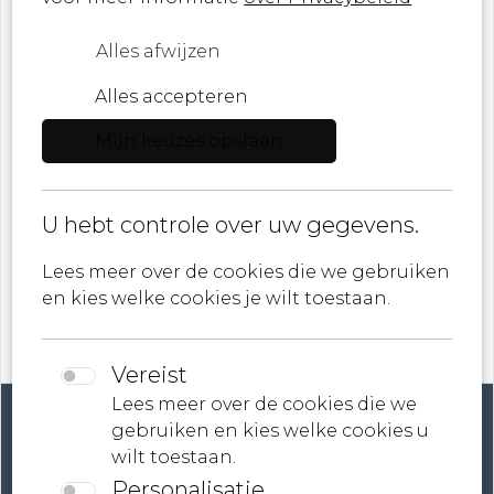
Alles afwijzen
Ik ben een ...
Alles accepteren
Mijn keuzes opslaan
E-mail
ik ga akkoord met
Privacybeleid
U hebt controle over uw gegevens.
Lees meer over de cookies die we gebruiken
en kies welke cookies je wilt toestaan.
Vereist
Lees meer over de cookies die we
gebruiken en kies welke cookies u
wilt toestaan.
Personalisatie