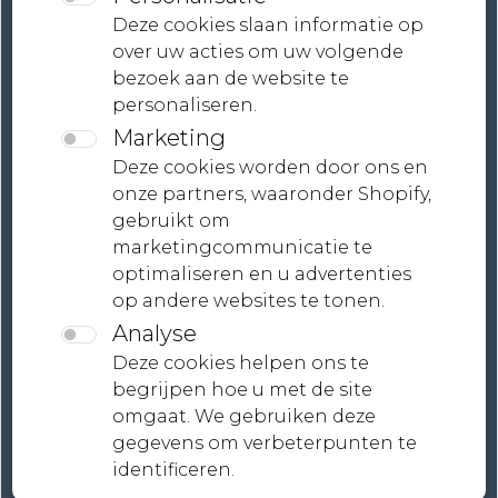
Account
Deze cookies slaan informatie op
over uw acties om uw volgende
Contact
bezoek aan de website te
personaliseren.
Neem contact met ons op
Marketing
Voorwaarden
Deze cookies worden door ons en
Juridische informatie
onze partners, waaronder Shopify,
gebruikt om
Wereldwijde verzending, gepersonaliseerde
marketingcommunicatie te
betaaloplossingen | MONDiART LaB
optimaliseren en u advertenties
Collections
op andere websites te tonen.
Analyse
Deze cookies helpen ons te
begrijpen hoe u met de site
omgaat. We gebruiken deze
gegevens om verbeterpunten te
identificeren.
Privacybeleid
Cookie beleid