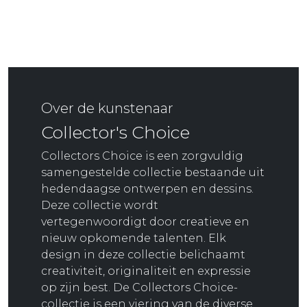
Over de kunstenaar
Collector's Choice
Collectors Choice is een zorgvuldig
samengestelde collectie bestaande uit
hedendaagse ontwerpen en dessins.
Deze collectie wordt
vertegenwoordigt door creatieve en
nieuw opkomende talenten. Elk
design in deze collectie belichaamt
creativiteit, originaliteit en expressie
op zijn best. De Collectors Choice-
collectie is een viering van de diverse