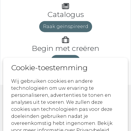
Catalogus
Raak geïnspireerd
Begin met creëren
DeveLaB
Cookie-toestemming
Wij gebruiken cookies en andere
technologieën om uw ervaring te
personaliseren, advertenties te tonen en
Nieuwsbrief
analyses uit te voeren. We zullen deze
cookies van technologieën pas voor deze
doeleinden gebruiken nadat je
Laat je inspireren door onze nieuwste
overeenkomstig hebt ingenomen. Bekijk
ontwerpen, kunstwerken en aankomende
voor meer informatie
over Privacybeleid
evenementen!