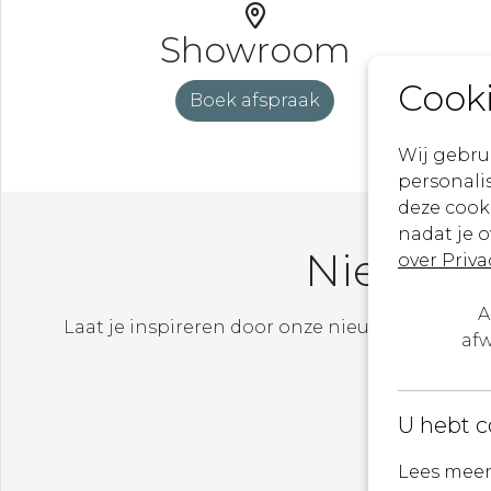
Showroom
Cook
Boek afspraak
Wij gebru
personalis
deze cook
nadat je 
Nieuwsb
over Priva
A
Laat je inspireren door onze nieuwste ontw
afw
evenemente
U hebt c
Lees meer 