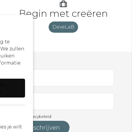
Begin met creëren
DeveLaB
g te
 We zullen
ruiken
formatie
en ...
zes
n
 akkoord met
Privacybeleid
s je wilt