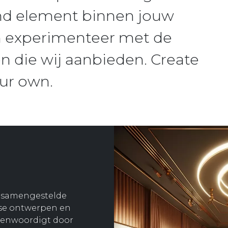
nd element binnen jouw
n experimenteer met de
n die wij aanbieden. Create
ur own.
g samengestelde
gse ontwerpen en
egenwoordigt door