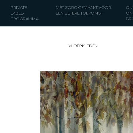
PRIVATE
MET ZORG GEMAAKT VOOR
ON
LABEL-
EEN BETERE TOEKOMST
ON
PROGRAMMA
BR
VLOERKLEDEN