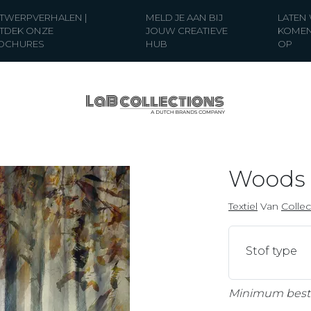
TWERPVERHALEN |
MELD JE AAN BIJ
LATEN
TDEK ONZE
JOUW CREATIEVE
KOMEN
OCHURES
HUB
OP
Woods
Textiel
Van
Collec
Stof type
Minimum bestel