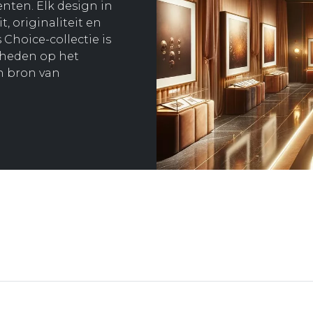
nten. Elk design in
t, originaliteit en
 Choice-collectie is
kheden op het
n bron van