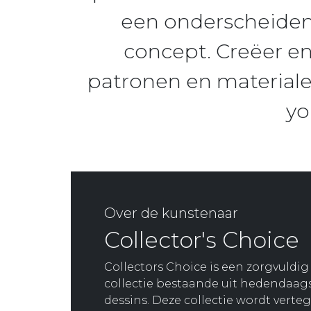
een onderscheide
concept. Creëer e
patronen en materiale
yo
Over de kunstenaar
Collector's Choice
Collectors Choice is een zorgvuldi
collectie bestaande uit hedendaa
dessins. Deze collectie wordt vert