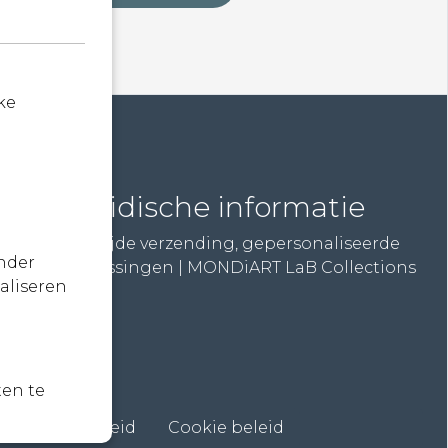
ke
Juridische informatie
Wereldwijde verzending, gepersonaliseerde
nder
betaaloplossingen | MONDiART LaB Collections
aliseren
en te
Privacybeleid
Cookie beleid