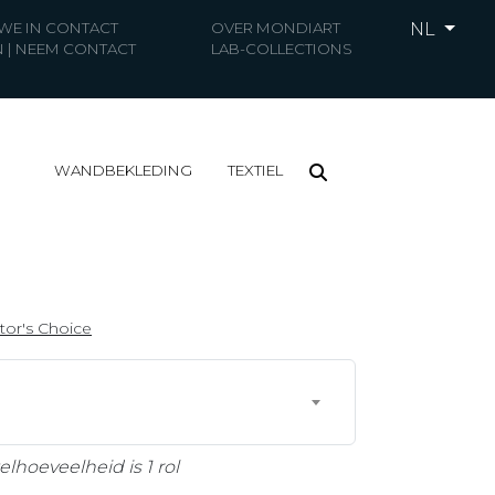
 WE IN CONTACT
OVER MONDIART
NL
 | NEEM CONTACT
LAB-COLLECTIONS
WANDBEKLEDING
TEXTIEL
tor's Choice
hoeveelheid is 1 rol