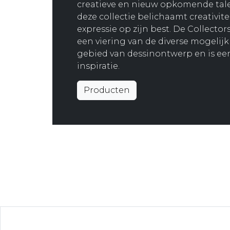
creatieve en nieuw opkomende tale
deze collectie belichaamt creativitei
expressie op zijn best. De Collectors
een viering van de diverse mogelij
gebied van dessinontwerp en is ee
inspiratie.
Producten