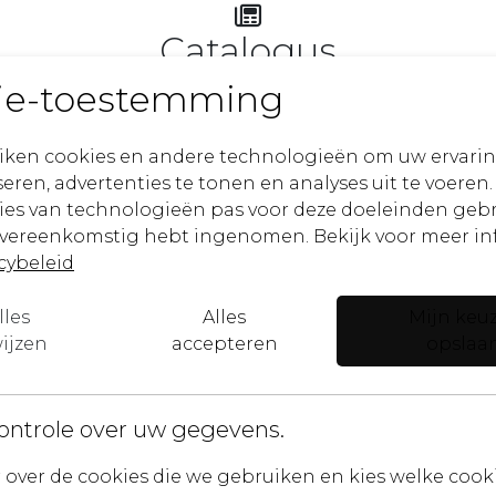
Catalogus
ie-toestemming
Raak geïnspireerd
iken cookies en andere technologieën om uw ervarin
eren, advertenties te tonen en analyses uit te voeren.
ies van technologieën pas voor deze doeleinden geb
overeenkomstig hebt ingenomen. Bekijk voor meer in
rief
cybeleid
Ik ben e
lles
Alles
Mijn keu
erpen, kunstwerken en aankomende
ijzen
accepteren
opslaa
n!
E-mail
ontrole over uw gegevens.
ik ga
over de cookies die we gebruiken en kies welke cookie