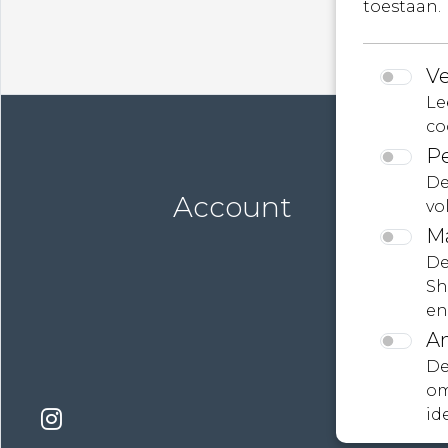
toestaan.
Ve
Le
co
Pe
De
Account
vo
M
De
Sh
en
An
De
om
id