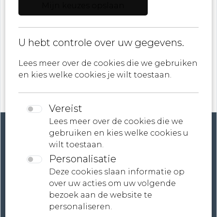
Mijn keuzes opslaan
E-mail
U hebt controle over uw gegevens.
ik ga akkoord met
Privacybeleid
Lees meer over de cookies die we gebruiken
en kies welke cookies je wilt toestaan.
Vereist
Lees meer over de cookies die we
gebruiken en kies welke cookies u
wilt toestaan.
Personalisatie
Account
Deze cookies slaan informatie op
over uw acties om uw volgende
Contact
bezoek aan de website te
personaliseren.
Neem contact met ons op