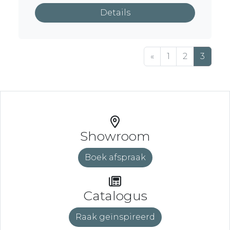
Details
«
1
2
3
Showroom
Boek afspraak
Catalogus
Raak geïnspireerd