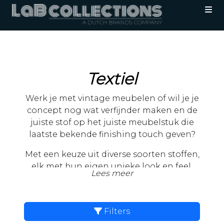
Textiel
Werk je met vintage meubelen of wil je je
concept nog wat verfijnder maken en de
juiste stof op het juiste meubelstuk die
laatste bekende finishing touch geven?
Met een keuze uit diverse soorten stoffen,
elk met hun eigen unieke look en feel,
Lees meer
zetten wij jouw wensen en ideeën om in een
meubelstof op maat van je project.
Dankzij onze sublimatiedruktechniek wordt
Filters
elk ontwerp met de hoogste kwaliteit in de