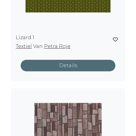
vanaf 100 strekkende meter.
Wij beschikken over een eigen
ontwerpstudio die ideeën omzet in tastbare
ontwerpen.
Lizard 1
Textiel
Van
Petra Roje
Details