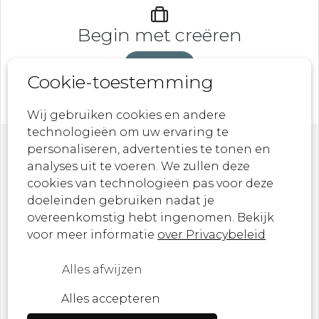
Begin met creëren
DeveLaB
Cookie-toestemming
Wij gebruiken cookies en andere
technologieën om uw ervaring te
personaliseren, advertenties te tonen en
Nieuwsbrief
analyses uit te voeren. We zullen deze
cookies van technologieën pas voor deze
doeleinden gebruiken nadat je
Laat je inspireren door onze nieuwste
overeenkomstig hebt ingenomen. Bekijk
ontwerpen, kunstwerken en aankomende
voor meer informatie
over Privacybeleid
evenementen!
Alles afwijzen
Ik ben een ...
Alles accepteren