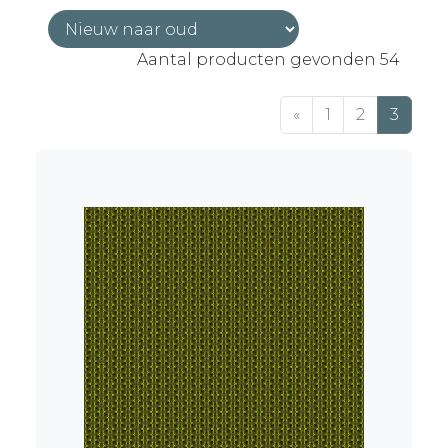
vezel van het textiel gedrukt.
Aantal producten gevonden 54
Het resultaat is een duurzame en kleurvaste
stof die niet vervaagt en jarenlang mooi
blijft.
«
1
2
3
Onze meubelstoffen kunnen
brandvertragend zijn en geschikt voor
toepassing in de projectmarkt.
Speelt hygiëne een belangrijke rol? Vraag
ons naar de mogelijkheden.
Liever een geweven gobelinstof met allure?
Natuurlijk kan dat!
Kies uit onze ontwerpen of maak je eigen
ontwerp.
Eigen ontwerp geweven textiel is mogelijk