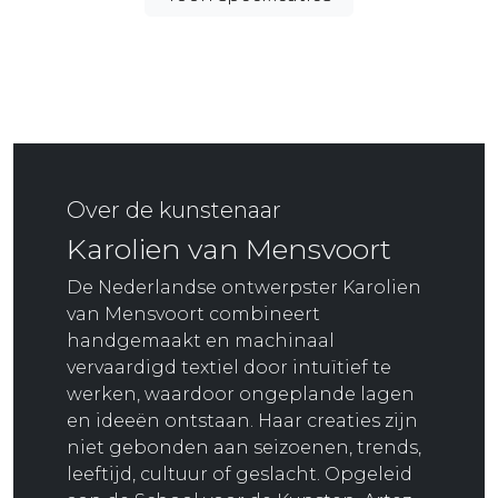
Over de kunstenaar
Karolien van Mensvoort
De Nederlandse ontwerpster Karolien
van Mensvoort combineert
handgemaakt en machinaal
vervaardigd textiel door intuïtief te
werken, waardoor ongeplande lagen
en ideeën ontstaan. Haar creaties zijn
niet gebonden aan seizoenen, trends,
leeftijd, cultuur of geslacht. Opgeleid