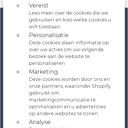
Vereist
Lees meer over de cookies die we
gebruiken en kies welke cookies u
wilt toestaan.
Personalisatie
Account
Deze cookies slaan informatie op
over uw acties om uw volgende
Contact
bezoek aan de website te
personaliseren.
Neem contact met ons op
Marketing
Voorwaarden
Deze cookies worden door ons en
Juridische informatie
onze partners, waaronder Shopify,
gebruikt om
Wereldwijde verzending, gepersonaliseerde
marketingcommunicatie te
betaaloplossingen | MONDiART LaB
optimaliseren en u advertenties
Collections
op andere websites te tonen.
Analyse