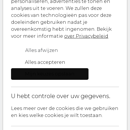
personaliseren, advertenties te tonen en
Nieuwsbrief
analyses uit te voeren. We zullen deze
cookies van technologieën pas voor deze
doeleinden gebruiken nadat je
Laat je inspireren door onze nieuwste
overeenkomstig hebt ingenomen. Bekijk
ontwerpen, kunstwerken en aankomende
voor meer informatie
over Privacybeleid
evenementen!
Alles afwijzen
Ik ben een ...
Alles accepteren
Mijn keuzes opslaan
E-mail
U hebt controle over uw gegevens.
ik ga akkoord met
Privacybeleid
Lees meer over de cookies die we gebruiken
en kies welke cookies je wilt toestaan.