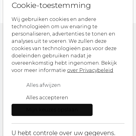
Cookie-toestemming
Wij gebruiken cookies en andere
technologieën om uw ervaring te
personaliseren, advertenties te tonen en
Nieuwsbrief
analyses uit te voeren. We zullen deze
cookies van technologieën pas voor deze
doeleinden gebruiken nadat je
Laat je inspireren door onze nieuwste
overeenkomstig hebt ingenomen. Bekijk
ontwerpen, kunstwerken en aankomende
voor meer informatie
over Privacybeleid
evenementen!
Alles afwijzen
Ik ben een ...
Alles accepteren
Mijn keuzes opslaan
E-mail
U hebt controle over uw gegevens.
ik ga akkoord met
Privacybeleid