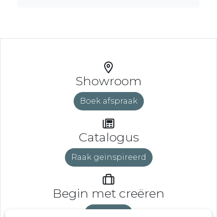
Showroom
Boek afspraak
Catalogus
Raak geïnspireerd
Begin met creëren
DeveLaB