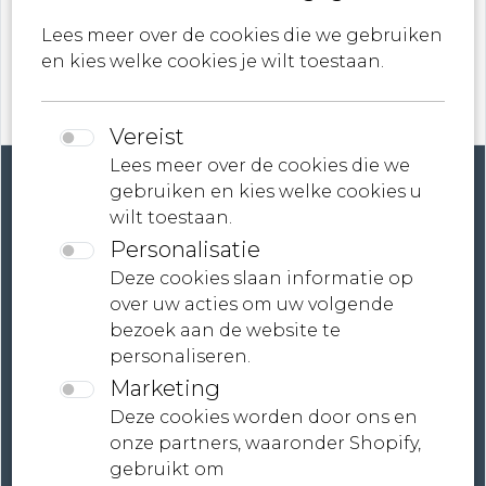
Lees meer over de cookies die we gebruiken
en kies welke cookies je wilt toestaan.
Vereist
Lees meer over de cookies die we
gebruiken en kies welke cookies u
wilt toestaan.
Personalisatie
Account
Deze cookies slaan informatie op
over uw acties om uw volgende
Contact
bezoek aan de website te
personaliseren.
Neem contact met ons op
Marketing
Voorwaarden
Deze cookies worden door ons en
Juridische informatie
onze partners, waaronder Shopify,
gebruikt om
Wereldwijde verzending, gepersonaliseerde